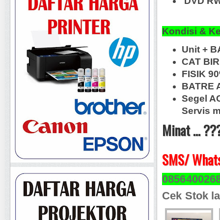
DVD RW,
Kondisi & K
Unit + B
CAT BI
FISIK 
BATRE A
Segel A
Servis m
Minat ... ??
SMS/ Whats
085640026
Cek Stok la