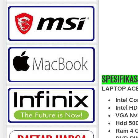
SPESIFIKAS
LAPTOP ACE
Intel C
Intel HD
VGA Nvi
Hdd 50
Ram 4 