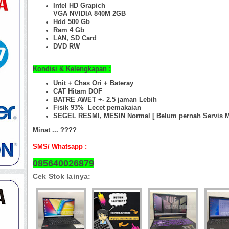
Intel HD Grapich
VGA NVIDIA 840M 2GB
Hdd 500 Gb
Ram 4 Gb
LAN, SD Card
DVD RW
Kondisi & Kelengkapan :
Unit + Chas Ori +
Bateray
CAT Hitam DOF
BATRE AWET +- 2.5 jaman
Lebih
Fisik 93%
Lecet pemakaian
SEGEL RESMI, MESIN Normal [ Belum pernah Servis M
Minat ... ????
SMS/ Whatsapp :
085640026879
Cek Stok lainya: