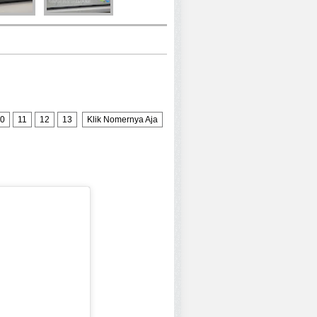
0
11
12
13
Klik Nomernya Aja