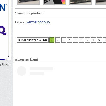
Share this product
:
Labels:
LAPTOP SECOND
klik angkanya aja (13)
1
2
3
4
5
6
7
8
9
1
Instagram kami
Blogger
eh
.