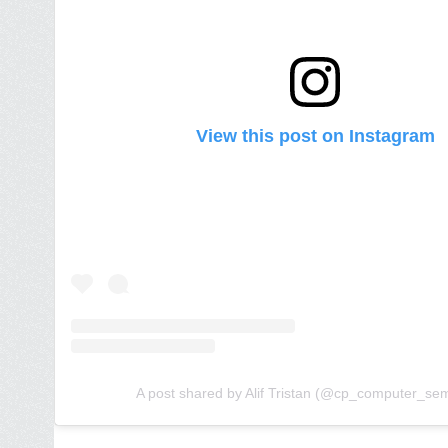
View this post on Instagram
A post shared by Alif Tristan (@cp_computer_se