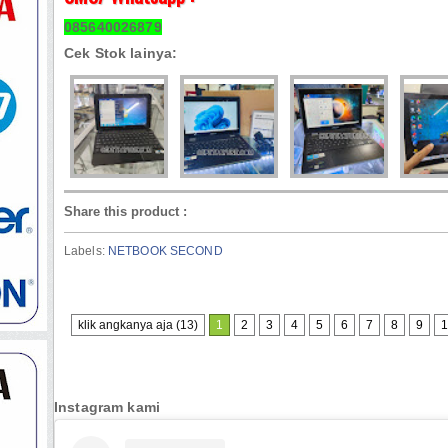
085640026879
Cek Stok lainya:
Share this product
:
Labels:
NETBOOK SECOND
klik angkanya aja (13)
1
2
3
4
5
6
7
8
9
1
Instagram kami