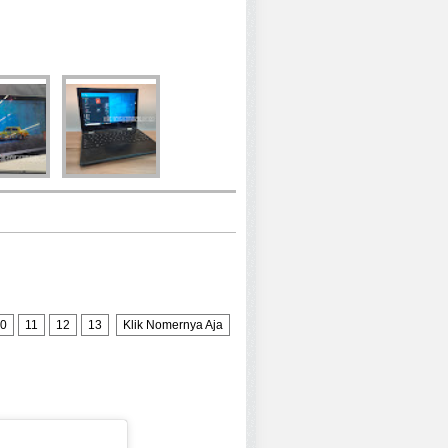
0
11
12
13
Klik Nomernya Aja