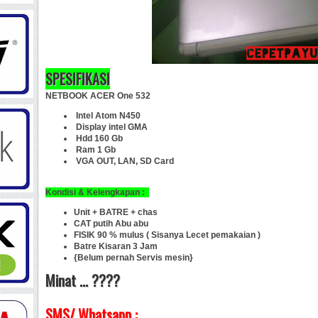
SPESIFIKASI
NETBOOK ACER One 532
Intel Atom N450
Display intel GMA
Hdd 160 Gb
Ram 1 Gb
VGA OUT, LAN, SD Card
Kondisi & Kelengkapan :
Unit + BATRE + chas
CAT putih Abu abu
FISIK 90 % mulus ( Sisanya Lecet pemakaian )
Batre Kisaran 3 Jam
{Belum pernah Servis mesin}
Minat ... ????
SMS/ Whatsapp :