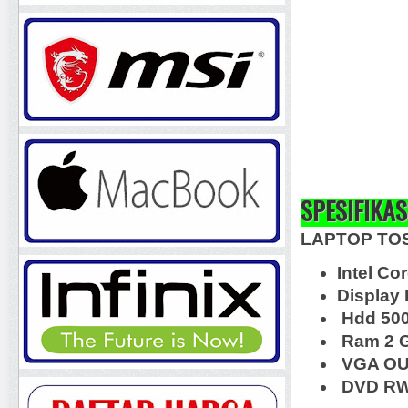
SPESIFIKAS
LAPTOP TOS
Intel Co
Display 
Hdd 50
Ram 2 
VGA OU
DVD RW,