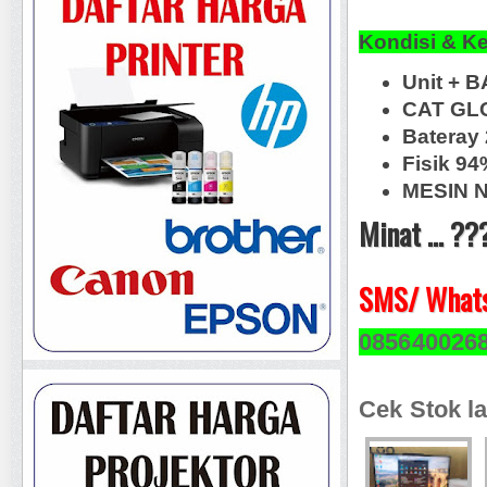
Kondisi & K
Unit + 
CAT GLO
Bateray 
Fisik 9
MESIN N
Minat ... ??
SMS/ Whats
085640026
Cek Stok la