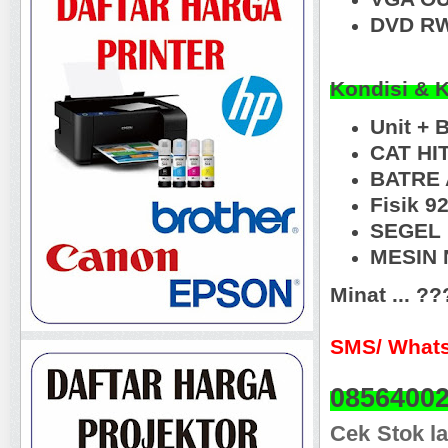
DVD RW
Kondisi & 
Unit +
CAT HI
BATRE 
Fisik 
SEGEL
MESIN N
Minat ... ?
SMS/ Whats
0856400
Cek Stok la