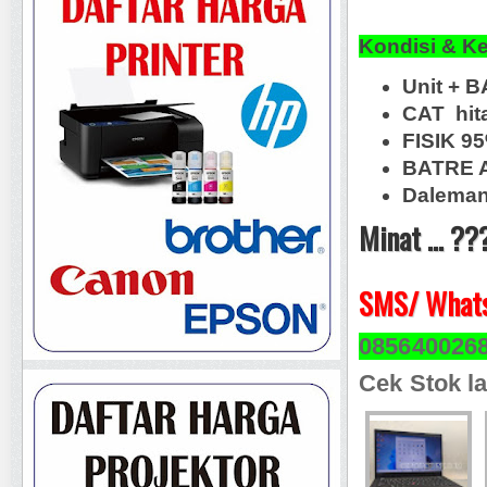
Kondisi & K
Unit + B
CAT hit
FISIK 9
BATRE A
Daleman 
Minat ... ??
SMS/ Whats
085640026
Cek Stok la