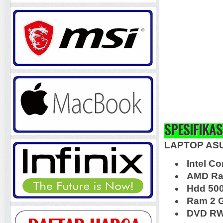
SPESIFIKAS
LAPTOP ASU
Intel Co
AMD Ra
Hdd 50
Ram 2 
DVD RW,