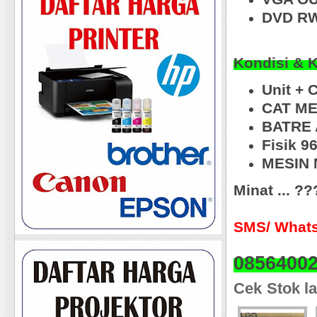
DVD RW
Kondisi & 
Unit + 
CAT M
BATRE 
Fisik 9
MESIN N
Minat ... ?
SMS/ Whats
0856400
Cek Stok la