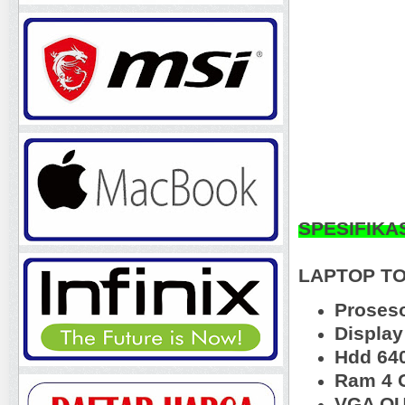
SPESIFIKA
LAPTOP TO
Proseso
Displa
Hdd 64
Ram 4 
VGA O