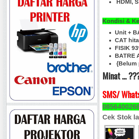
HDMI, S
Kondisi & K
Unit + 
CAT hit
FISIK 9
BATRE A
{Belum 
Minat ... ??
SMS/ Whats
085640026
Cek Stok la