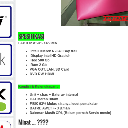
SPESIFIKASI
LAPTOP ASUS X453MA
Intel Celeron N2840 Bay trail
Display intel HD Grapich
Hdd 500 Gb
Ram 2 Gb
VGA OUT, LAN, SD Card
DVD RW, HDMI
Kondisi & Kelengkapan :
Unit + chas + Bateray internal
CAT Merah Hitam
FISIK 93% Mulus sisanya lecet pemakaian
BATRE AWET +- 3 jaman
Daleman Masih ORI, {Belum pernah Servis mesin}
Minat ... ????