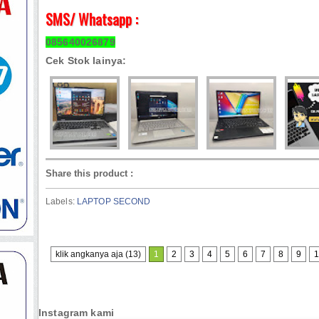
SMS/ Whatsapp :
085640026879
Cek Stok lainya:
Share this product
:
Labels:
LAPTOP SECOND
klik angkanya aja (13)
1
2
3
4
5
6
7
8
9
1
Instagram kami