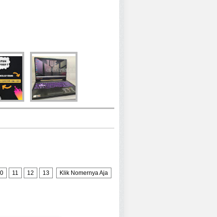
0
11
12
13
Klik Nomernya Aja