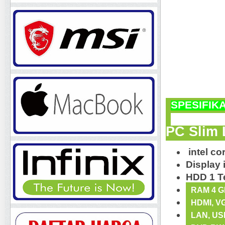
SPESIFIKA
PC Slim 
intel co
Display 
HDD 1 T
RAM 4 
HDMI, V
LAN, US