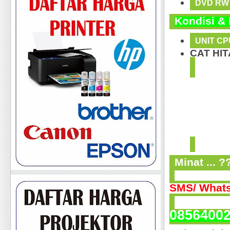
DVD RW
Kondisi &
UNIT C
CAT HI
Fisik 
Segel, 
Unit 
Bande
Minat ... ?
SMS/ Whats
0856400