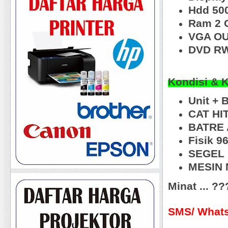
Hdd 50
Ram 2 
VGA O
DVD RW
Kondisi & 
Unit +
CAT HI
BATRE 
Fisik 
SEGEL 
MESIN N
Minat ... ?
SMS/ Whats