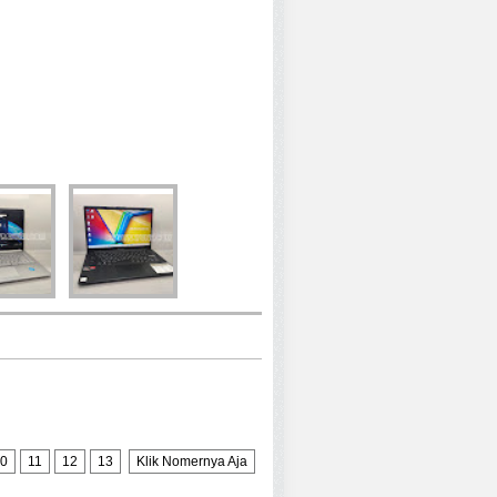
0
11
12
13
Klik Nomernya Aja