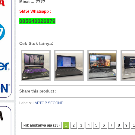
Minat ... ????
SMS/ Whatsapp :
085640026879
Cek Stok lainya:
Share this product
:
Labels:
LAPTOP SECOND
klik angkanya aja (13)
1
2
3
4
5
6
7
8
9
1