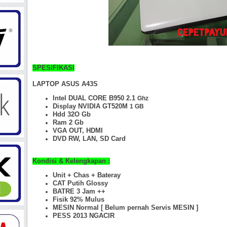
SPESIFIKASI
LAPTOP ASUS A43S
Intel DUAL CORE B950 2.1
Ghz
Display NVIDIA GT520M
1 GB
Hdd 32O Gb
Ram 2 Gb
VGA OUT, HDMI
DVD RW, LAN, SD Card
Kondisi & Kelengkapan :
Unit + Chas + Bateray
CAT Putih Glossy
BATRE 3 Jam ++
Fisik 92%
Mulus
MESIN Normal [ Belum pernah Servis MESIN ]
PESS 2013 NGACI
R