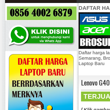
DAFTAR H
Daftar harga l
Semarang, Bros
Laptop Baru
Lenovo G40
TERJU
[ Klik gamba