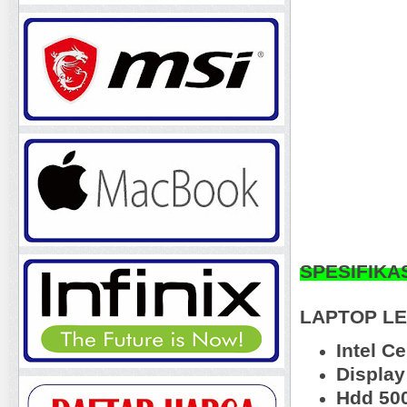
SPESIFIKA
LAPTOP
LE
Intel C
Display
Hdd 50