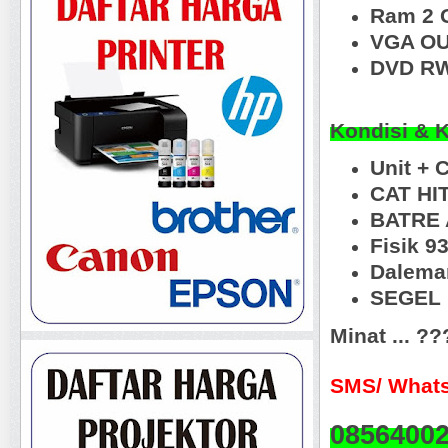
Ram 2 
VGA OU
DVD RW
Kondisi & 
Unit + 
CAT HI
BATRE 
Fisik 9
Dalema
SEGEL R
Minat ... ?
SMS/ Whats
0856400