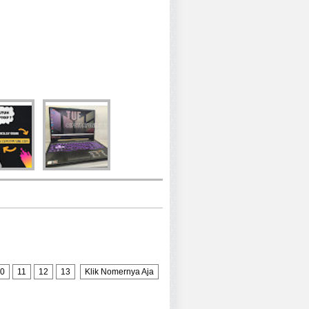
0
11
12
13
Klik Nomernya Aja