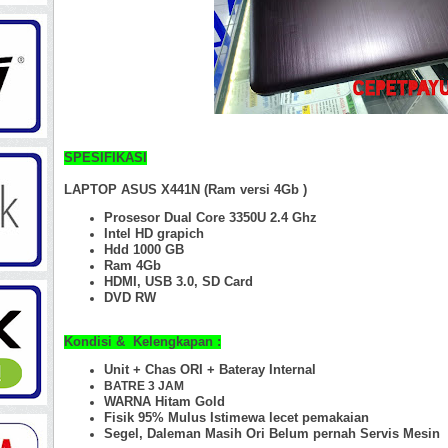
SPESIFIKASI
LAPTOP ASUS X441N (Ram versi 4Gb )
Prosesor Dual Core 3350U 2.4 Ghz
Intel HD grapich
Hdd 1000 GB
Ram 4Gb
HDMI, USB 3.0, SD Card
DVD RW
Kondisi & Kelengkapan :
Unit + Chas ORI +
Bateray Internal
BATRE 3 JAM
WARNA Hitam Gold
Fisik 95%
Mulus Istimewa lecet pemakaian
Segel, Daleman Masih Ori Belum pernah Servis Mesin