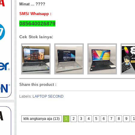
Minat ... ????
SMS/ Whatsapp :
085640026879
Cek Stok lainya:
Share this product
:
Labels:
LAPTOP SECOND
klik angkanya aja (13)
1
2
3
4
5
6
7
8
9
1