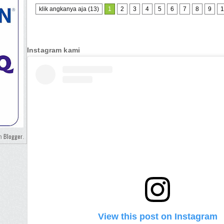
klik angkanya aja (13)
1
2
3
4
5
6
7
8
9
1
Instagram kami
Blogger
eh
.
View this post on Instagram