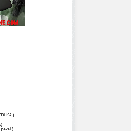
EBUKA )
s)
pakai )