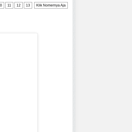
0
11
12
13
Klik Nomernya Aja