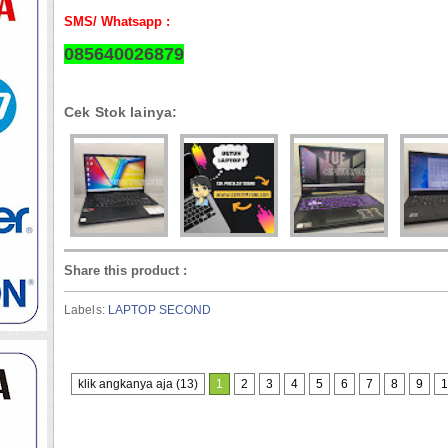
SMS/ Whatsapp :
085640026879
Cek Stok lainya:
Share this product
:
Labels:
LAPTOP SECOND
klik angkanya aja (13)
1
2
3
4
5
6
7
8
9
1