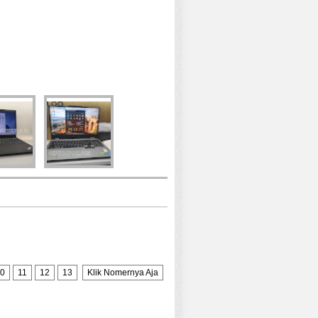
0
11
12
13
Klik Nomernya Aja