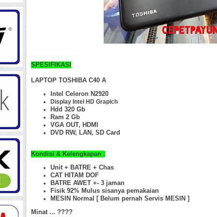
SPESIFIKASI
LAPTOP TOSHIBA C40 A
Intel Celeron N2920
Display Intel HD Grapich
Hdd 320 Gb
Ram 2 Gb
VGA OUT, HDMI
DVD RW, LAN, SD Card
Kondisi & Kelengkapan :
Unit + BATRE + Chas
CAT HITAM DOF
BATRE AWET +- 3 jaman
Fisik 92%
Mulus sisanya pemakaian
MESIN Normal [ Belum pernah Servis MESIN ]
Minat ... ????