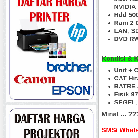
NVIDIA
Hdd 50
Ram 2 
LAN, S
DVD R
Kondisi & 
Unit + 
CAT Hi
BATRE 
Fisik 
SEGEL, 
Minat ... ?
SMS/ Whats