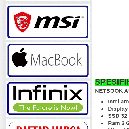
SPESIFI
NETBOOK A
Intel at
Display 
SSD 32
Ram 2 