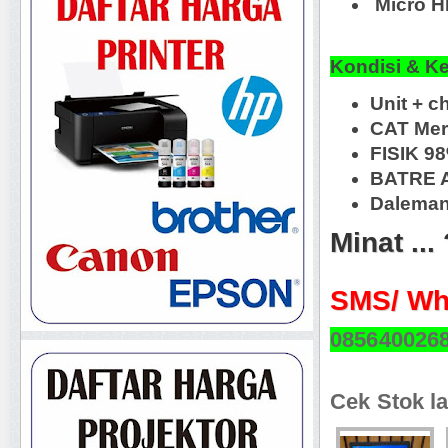
Micro H
Kondisi & K
Unit + c
CAT Mer
FISIK 9
BATRE A
Daleman
Minat ...
SMS/ Wh
085640026
Cek Stok la