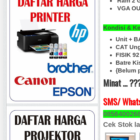
Ram 2 
VGA OUT
Kondisi & K
Unit + 
CAT Ung
FISIK 92
Batre Ki
{Belum 
Minat ... ??
SMS/ Whats
085640026
Cek Stok la