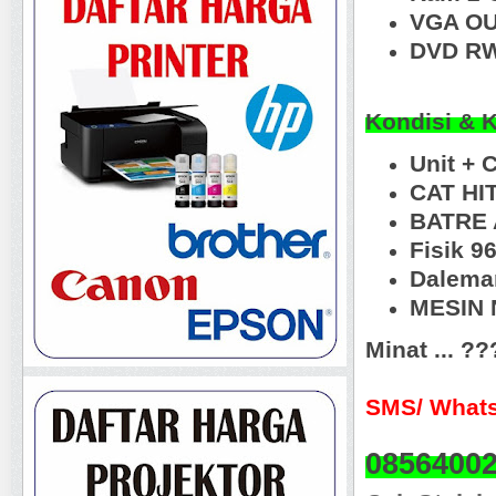
VGA OU
DVD RW
Kondisi & 
Unit + 
CAT HI
BATRE 
Fisik 9
Dalema
MESIN N
Minat ... ?
SMS/ Whats
0856400