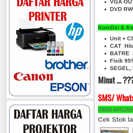
VGA OUT
DVD RW,
Kondisi & K
Unit + C
CAT Hit
BATRE 3
Fisik 9
SEGEL, 
Minat ... ??
SMS/ Whats
085640026
Cek Stok la