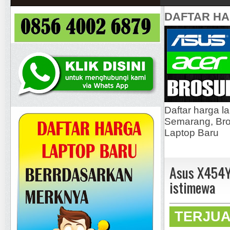
DAFTAR H
Daftar harga l
Semarang, Bros
Laptop Baru
Asus X454Y
istimewa
TERJU