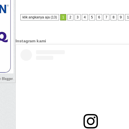
klik angkanya aja (13)
1
2
3
4
5
6
7
8
9
1
Instagram kami
Blogger
eh
.