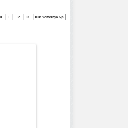
0
11
12
13
Klik Nomernya Aja