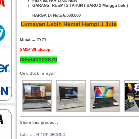
Fisik 99.99%
LIKE NEW
GARANSI RESMI 2 TAHUN ( BARU 2 Minggu beli )
HARGA Di Nota 6.500.000
Lumayan Lebih Hemat Hampi 1 Juta
Minat ... ????
SMS/ Whatsapp :
085640026879
Cek Stok lainya:
Share this product
:
Labels:
LAPTOP SECOND