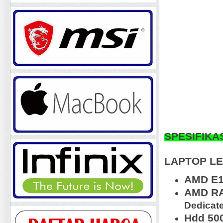
SPESIFIKA
LAPTOP LE
AM
D E
AMD RA
Dedicat
Hdd 50