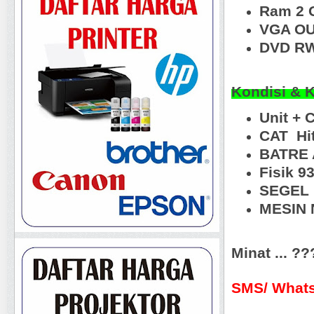
Ram 2 
VGA OU
DVD RW
Kondisi & 
Unit + 
CAT Hi
BATRE 
Fisik 
SEGEL
MESIN N
Minat ... ?
SMS/ Whats