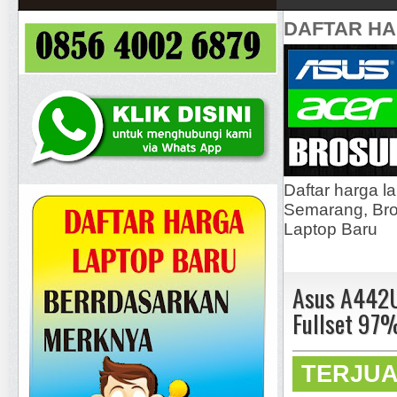
DAFTAR H
Daftar harga l
Semarang, Bros
Laptop Baru
Asus A442U
Fullset 97
TERJU