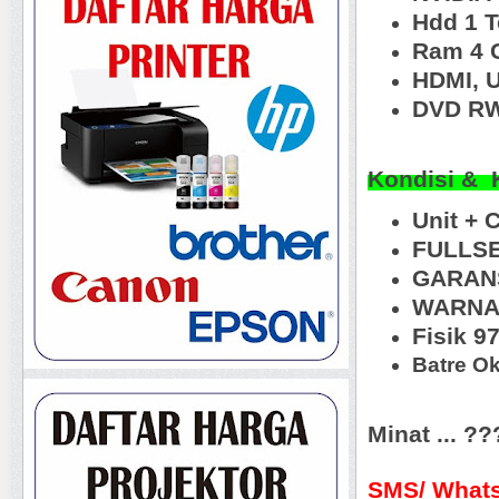
Hdd 1 
Ram 4 
HDMI, 
DVD R
Kondisi & 
Unit + 
FULLS
GARANS
WARNA 
Fisik 9
Batre O
Minat ... ?
SMS/ Whats