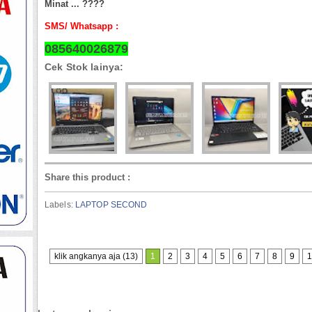
Minat ... ????
SMS/ Whatsapp :
085640026879
Cek Stok lainya:
Share this product
:
Labels:
LAPTOP SECOND
klik angkanya aja (13)
1
2
3
4
5
6
7
8
9
1