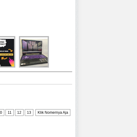
0
11
12
13
Klik Nomernya Aja