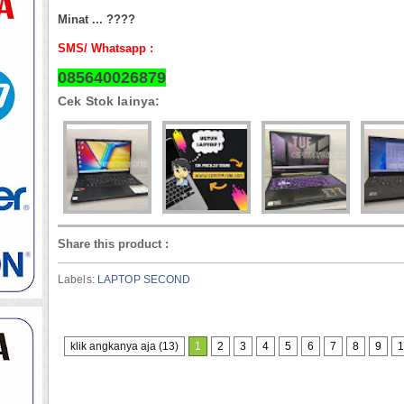
Minat ... ????
SMS/ Whatsapp :
085640026879
Cek Stok lainya:
Share this product
:
Labels:
LAPTOP SECOND
klik angkanya aja (13)
1
2
3
4
5
6
7
8
9
1