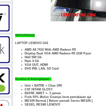
SPESIFIKASI
LAPTOP LENOVO G41
AMD A8 7410 With AMD Radeon R5
Display Dual VGA AMD Radeon R5 2GB Pyurr
Hdd 500 Gb
Ram 4 Gb
VGA OUT, HDMI
DVD RW, LAN, SD Card
Kondisi & Kelengkapan :
Unit + BATRE + Chas ORI
CAT HITAM GLOSY
BATRE AWET +- 3 jaman
Fisik 93%
Mulus Sisanya lecet pemakaian aja
MESIN Normal [ Belum pernah Servis MESIN ]
SEGEL RESMI LENOVO