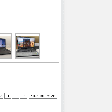
0
11
12
13
Klik Nomernya Aja