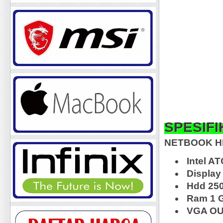
SPESIFI
NETBOOK HP
Intel A
Display 
Hdd 25
Ram 1 
VGA OUT