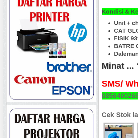
Kondisi & K
Unit + c
CAT GL
FISIK 9
BATRE O
Daleman
Minat ...
SMS/ Wh
085640026
Cek Stok la