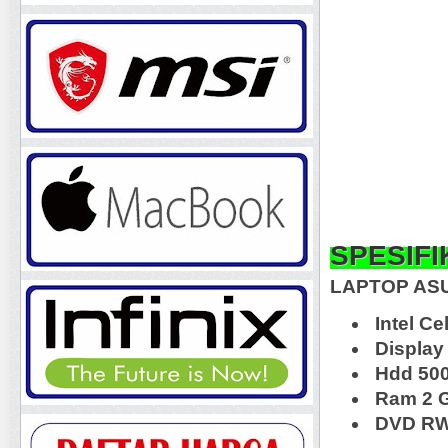
SPESIFI
LAPTOP AS
Intel Ce
Display 
Hdd 50
Ram 2 
DVD RW,