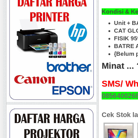
Kondisi & K
Unit + B
CAT GL
FISIK 9
BATRE A
{Belum p
Minat ...
SMS/ Wh
085640026
Cek Stok la