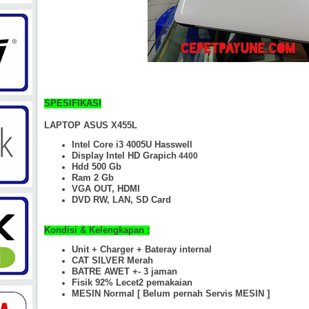
SPESIFIKASI
LAPTOP ASUS X455L
Intel Core i3 4005U Hasswell
Display Intel HD Grapich
4400
Hdd 500 Gb
Ram 2 Gb
VGA OUT, HDMI
DVD RW, LAN, SD Card
Kondisi & Kelengkapan :
Unit + Charger + Bateray internal
CAT SILVER Merah
BATRE AWET +- 3 jaman
Fisik 92%
Lecet2 pemakaian
MESIN Normal [ Belum pernah Servis MESIN ]