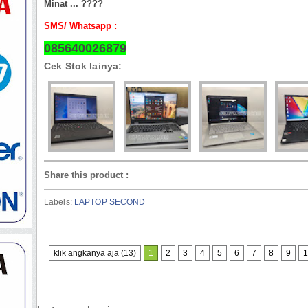
Minat ... ????
SMS/ Whatsapp :
085640026879
Cek Stok lainya:
Share this product
:
Labels:
LAPTOP SECOND
klik angkanya aja (13)
1
2
3
4
5
6
7
8
9
1