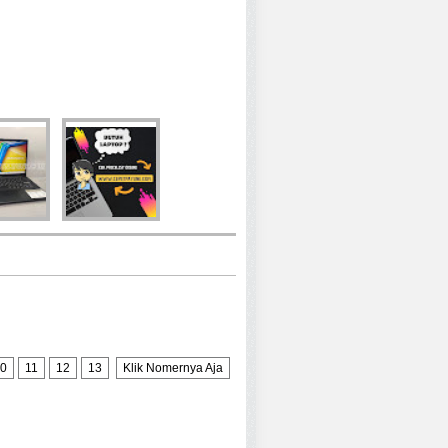
0
11
12
13
Klik Nomernya Aja