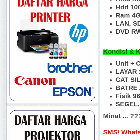
Hdd 10
Ram 4
LAN, S
DVD R
Kondisi & 
Unit + 
LAYAR 1
CAT SI
BATRE 
Fisik 
SEGEL, 
Minat ... ?
SMS/ Whats