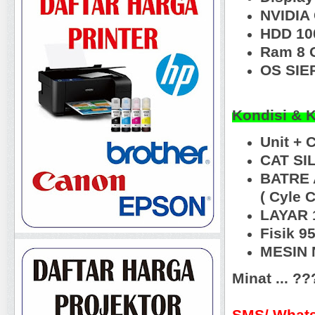
NVIDIA
HDD 10
Ram 8 
OS SIE
Kondisi & 
Unit +
CAT SI
BATRE 
( Cyle
LAYAR 1
Fisik 9
MESIN N
Minat ... ?
SMS/ Whats