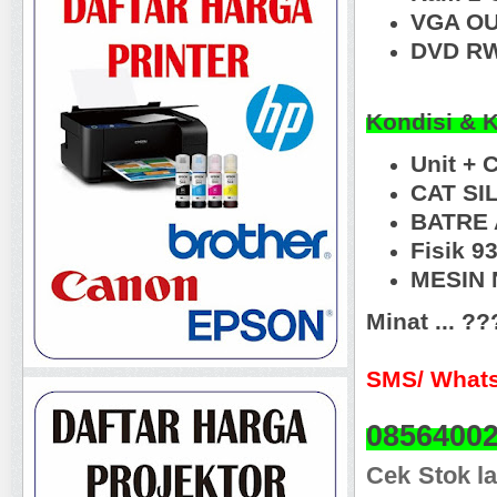
VGA OU
DVD R
Kondisi & 
Unit + 
CAT SI
BATRE 
Fisik 9
MESIN N
Minat ... ?
SMS/ Whats
0856400
Cek Stok la