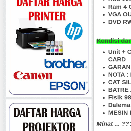
Ram 4 
VGA OU
DVD RW
Kondisi da
Unit + 
CARD
GARANS
NOTA :
CAT SI
BATRE 
Fisik 
Dalema
MESIN N
Minat ... ?