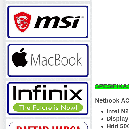
SPESIFIKA
Netbook AC
Intel N
Display
Hdd 50