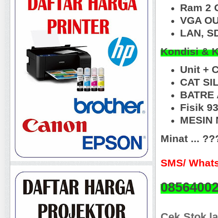
Ram 2 
VGA OU
LAN, S
Kondisi & 
Unit + 
CAT SI
BATRE 
Fisik 
MESIN N
Minat ... ?
SMS/ Whats
0856400
Cek Stok la