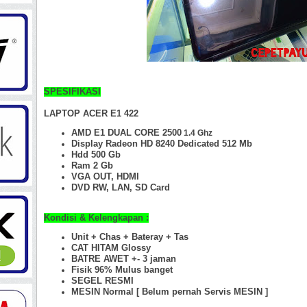
SPESIFIKASI
LAPTOP ACER E1 422
AMD E1 DUAL CORE 2500
1.4 Ghz
Display Radeon HD 8240 Dedicated 512 Mb
Hdd 500 Gb
Ram 2 Gb
VGA OUT, HDMI
DVD RW, LAN, SD Card
Kondisi & Kelengkapan :
Unit + Chas + Bateray + Tas
CAT HITAM Glossy
BATRE AWET +- 3 jaman
Fisik 96%
Mulus banget
SEGEL RESMI
MESIN Normal [ Belum pernah Servis MESIN ]