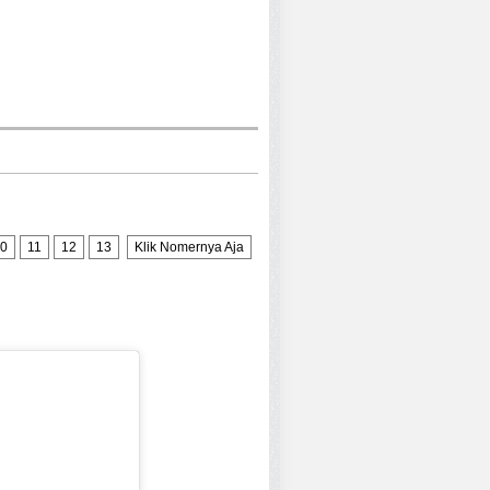
0
11
12
13
Klik Nomernya Aja