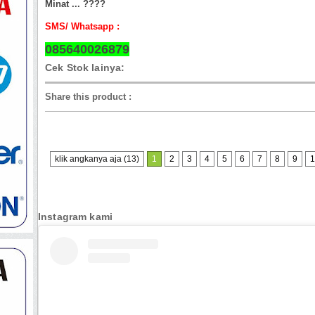
Minat ... ????
SMS/ Whatsapp :
085640026879
Cek Stok lainya:
Share this product
:
klik angkanya aja (13)
1
2
3
4
5
6
7
8
9
1
Instagram kami