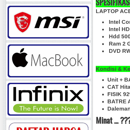
SPESIFIKAS
LAPTOP ACE
Intel C
Intel HD
Hdd 50
Ram 2 
DVD RW,
Kondisi & K
Unit + B
CAT Hit
FISIK 9
BATRE A
Daleman 
Minat ... ??