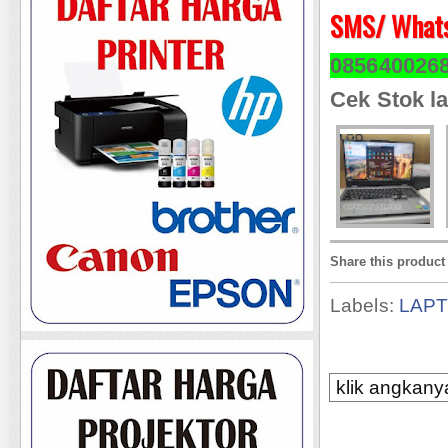
SMS/ Whats
085640026
Cek Stok la
Share this product
Labels:
LAP
klik angkanya