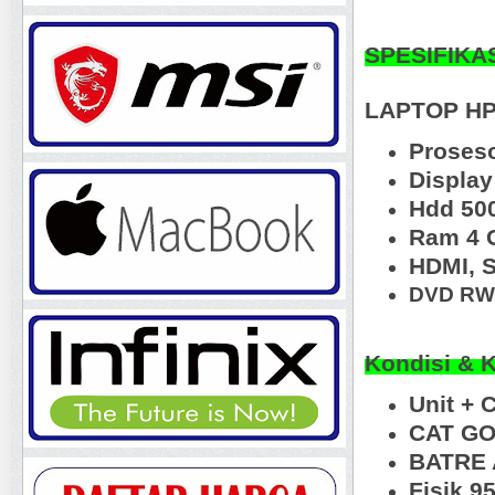
SPESIFIKA
LAPTOP HP
Proseso
Displa
Hdd 50
Ram 4 
HDMI, 
DVD R
Kondisi & 
Unit + 
CAT GO
BATRE 
Fisik 