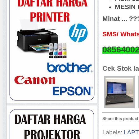
MESIN N
Minat ... ?
SMS/ Whats
0856400
Cek Stok la
Share this product
Labels:
LAP