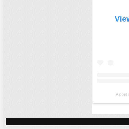
Vie
A post