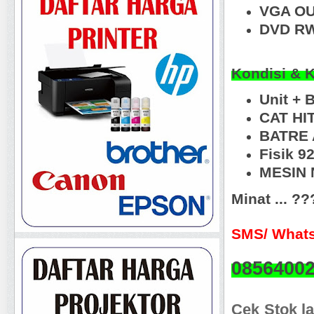
VGA OU
DVD RW
Kondisi & 
Unit +
CAT HI
BATRE 
Fisik 
MESIN N
Minat ... ?
SMS/ Whats
0856400
Cek Stok la