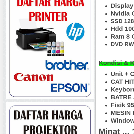
Display
Nvidia
SSD 12
Hdd 10
Ram 8 
DVD RW,
Kondisi & 
Unit + 
CAT HI
Keybord
BATRE 
Fisik 
MESIN N
Window
Minat ...