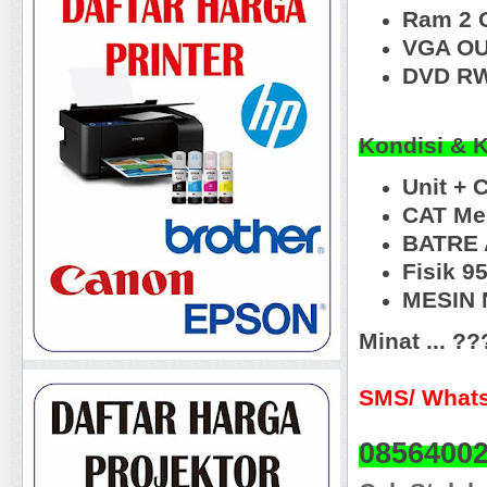
Ram 2 
VGA OU
DVD RW
Kondisi & 
Unit + 
CAT Me
BATRE 
Fisik 
MESIN N
Minat ... ?
SMS/ Whats
0856400