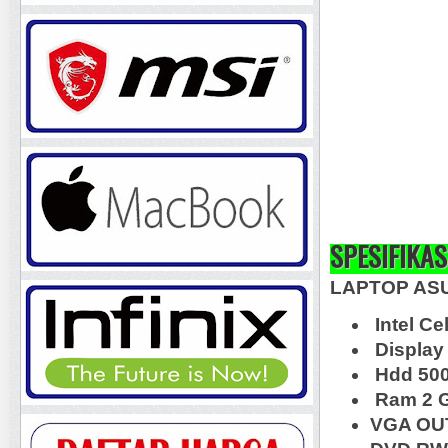
SPESIFIKAS
LAPTOP AS
Intel Ce
Display 
Hdd 50
Ram 2 
VGA OUT