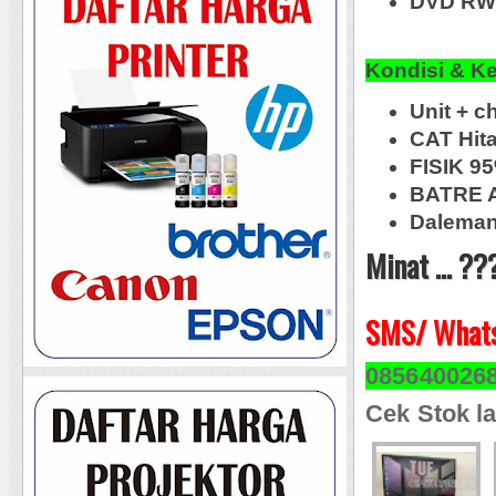
DVD RW
Kondisi & K
Unit + c
CAT Hit
FISIK 9
BATRE A
Daleman
Minat ... ??
SMS/ Whats
085640026
Cek Stok la