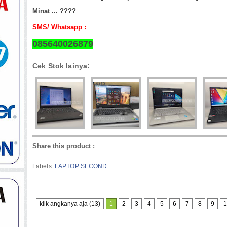
Minat ... ????
SMS/ Whatsapp :
085640026879
Cek Stok lainya:
Share this product
:
Labels:
LAPTOP SECOND
klik angkanya aja (13)
1
2
3
4
5
6
7
8
9
1