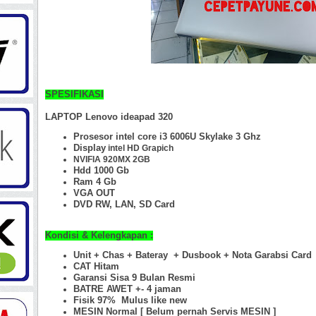
SPESIFIKASI
LAPTOP Lenovo ideapad 320
Prosesor intel core i3 6006U Skylake 3 Ghz
Display
intel HD Grapich
NVIFIA 920MX 2GB
Hdd 1000 Gb
Ram 4 Gb
VGA OUT
DVD RW, LAN, SD Card
Kondisi & Kelengkapan :
Unit + Chas +
Bateray + Dusbook + Nota Garabsi Card
CAT Hitam
Garansi Sisa 9 Bulan Resmi
BATRE AWET +- 4 jaman
Fisik 97%
Mulus like new
MESIN Normal [ Belum pernah Servis MESIN ]