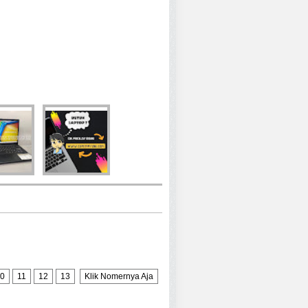
0
11
12
13
Klik Nomernya Aja