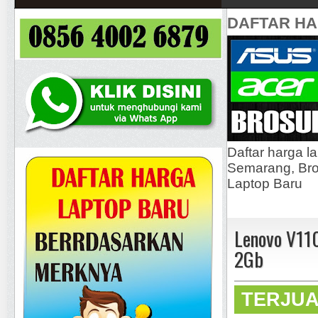
DAFTAR H
Daftar harga l
Semarang, Bros
Laptop Baru
Lenovo V11
2Gb
TERJU