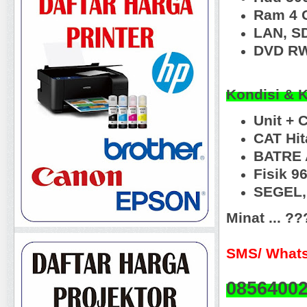
Ram 4 
LAN, S
DVD R
Kondisi & 
Unit + 
CAT Hi
BATRE 
Fisik 
SEGEL, 
Minat ... ?
SMS/ Whats
0856400