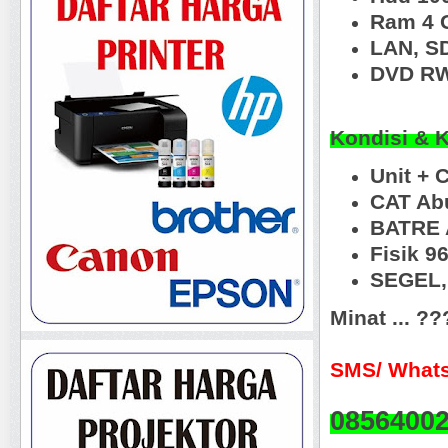
Ram 4 
LAN, S
DVD R
Kondisi & 
Unit + 
CAT A
BATRE 
Fisik 
SEGEL, 
Minat ... ?
SMS/ Whats
0856400