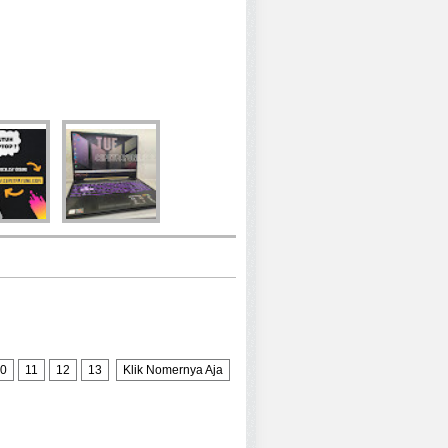
0
11
12
13
Klik Nomernya Aja