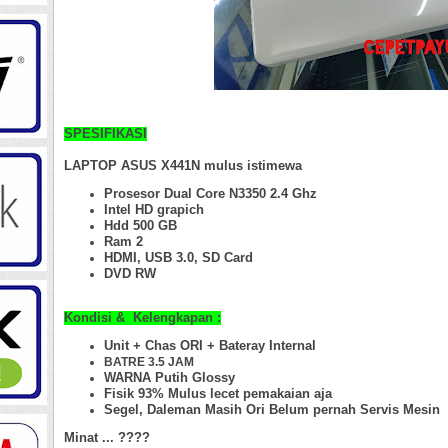
SPESIFIKASI
LAPTOP ASUS X441N mulus istimewa
Prosesor Dual Core N3350 2.4 Ghz
Intel HD grapich
Hdd 500 GB
Ram 2
HDMI, USB 3.0, SD Card
DVD RW
Kondisi & Kelengkapan :
Unit + Chas ORI +
Bateray Internal
BATRE 3.5 JAM
WARNA Putih Glossy
Fisik 93%
Mulus lecet pemakaian aja
Segel, Daleman Masih Ori Belum pernah Servis Mesin
Minat ... ????