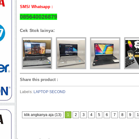
SMS/ Whatsapp :
085640026879
Cek Stok lainya:
Share this product
:
Labels:
LAPTOP SECOND
klik angkanya aja (13)
1
2
3
4
5
6
7
8
9
1