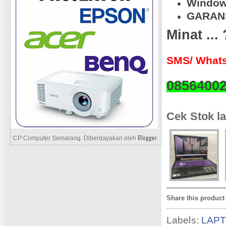
Window
GARANS
Minat ...
SMS/ Whats
0856400
Cek Stok la
Blogger
CP Computer Semarang. Diberdayakan oleh
.
Share this product
Labels:
LAP