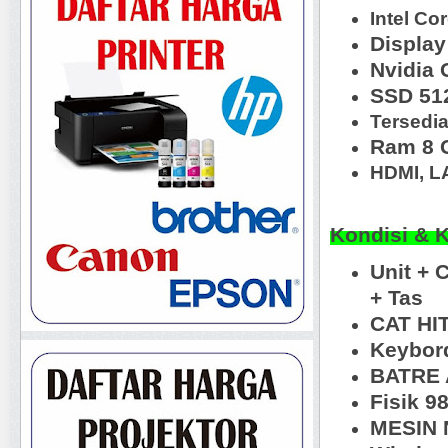
Intel Co
Display
Nvidia
SSD 51
Tersedia
Ram 8 
HDMI, L
Kondisi & 
Unit + 
+ Tas
CAT HI
Keybord
BATRE 
Fisik 
MESIN N