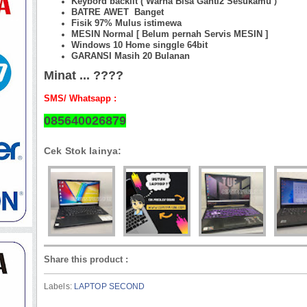
Keybord backlit ( Warna Bisa Ganti2 Sesukamu
)
BATRE AWET Banget
Fisik 97%
Mulus istimewa
MESIN Normal [ Belum pernah Servis MESIN ]
Windows 10 Home singgle 64bit
GARANSI Masih 20 Bulanan
Minat ... ????
SMS/ Whatsapp :
085640026879
Cek Stok lainya:
Share this product
:
Labels:
LAPTOP SECOND