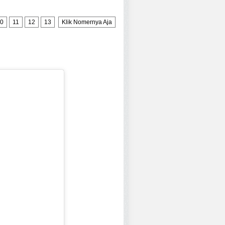
0
11
12
13
Klik Nomernya Aja