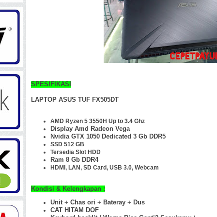
SPESIFIKASI
LAPTOP ASUS TUF FX505DT
AMD Ryzen 5 3550H Up to 3.4 Ghz
Display Amd Radeon Vega
Nvidia GTX 1050 Dedicated 3 Gb DDR5
SSD 512 GB
Tersedia Slot HDD
Ram 8 Gb
DDR4
HDMI, LAN, SD Card, USB 3.0, Webcam
Kondisi & Kelengkapan :
Unit + Chas ori + Bateray + Dus
CAT HITAM DOF