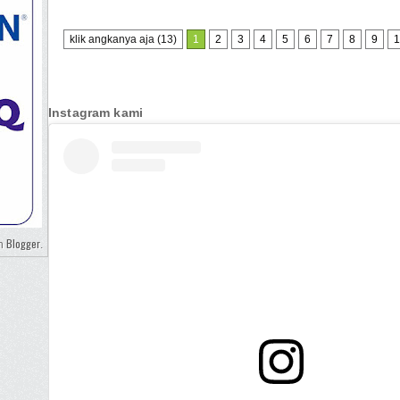
klik angkanya aja (13)
1
2
3
4
5
6
7
8
9
1
Instagram kami
Blogger
eh
.