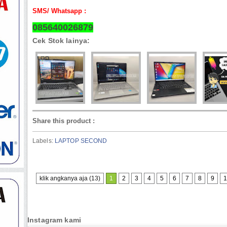
SMS/ Whatsapp :
085640026879
Cek Stok lainya:
Share this product
:
Labels:
LAPTOP SECOND
klik angkanya aja (13)
1
2
3
4
5
6
7
8
9
1
Instagram kami