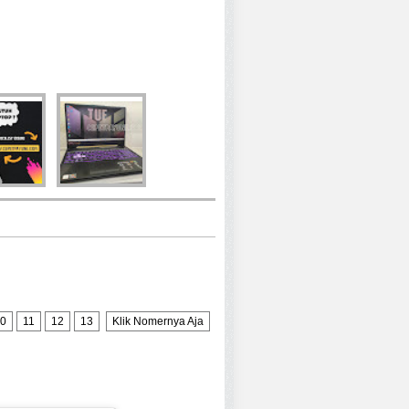
0
11
12
13
Klik Nomernya Aja