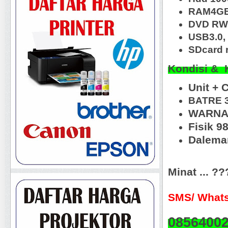
RAM4G
DVD RW,
USB3.0, 
SDcard r
Kondisi & 
Unit + 
BATRE 
WARNA
Fisik 9
Daleman
Minat ... ?
SMS/ Whats
0856400