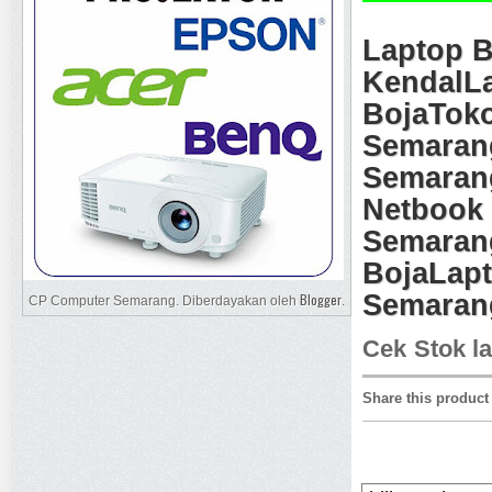
Laptop 
Kendal
L
Boja
Tok
Semaran
Semaran
Netbook
Semaran
Boja
Lap
Semaran
Blogger
CP Computer Semarang. Diberdayakan oleh
.
Cek Stok la
Share this product