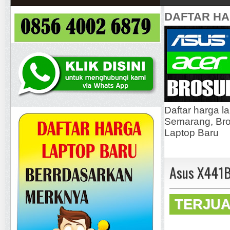
DAFTAR H
Daftar harga l
Semarang, Bros
Laptop Baru
Asus X441B
TERJU