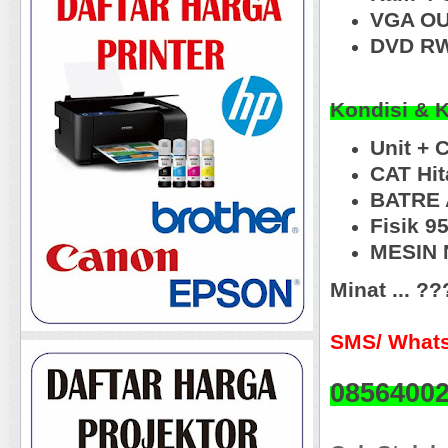
VGA O
DVD RW
Kondisi & 
Unit + 
CAT Hi
BATRE 
Fisik 
MESIN N
Minat ... ?
SMS/ Whats
0856400